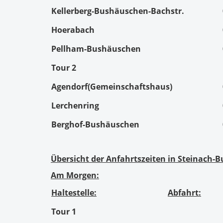
Kellerberg-Bushäuschen-Bachstr.
Hoerabach
Pellham-Bushäuschen
Tour 2
Agendorf(Gemeinschaftshaus)
Lerchenring
Berghof-Bushäuschen
Übersicht der Anfahrtszeiten in Steinach-B
Am Morgen:
Haltestelle:
Abfahrt:
Tour 1