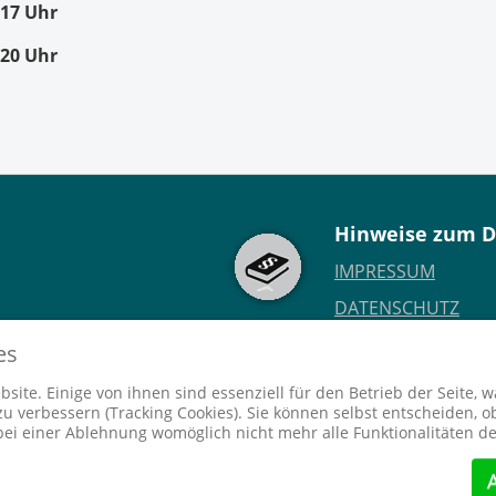
:17 Uhr
:20 Uhr
Hinweise zum D
IMPRESSUM
DATENSCHUTZ
DISCLAIMER
es
h.de
REDAKTION
site. Einige von ihnen sind essenziell für den Betrieb der Seite, 
 verbessern (Tracking Cookies). Sie können selbst entscheiden, ob
bei einer Ablehnung womöglich nicht mehr alle Funktionalitäten de
ch
by
webdesign wirth