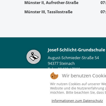
Münster II, Aufrother-Straße
07
Münster III, Tassilostraße
07
Josef-Schlicht-Grundschule
August-Schmieder-Straße 54
94377 Steinach
Tel. 09428 / 7000
Fax. 09428 / 7006
Wir benutzen Cooki
eMail:
info@grundschule-steinac
Wir nutzen Cookies auf unserer Web
Website und die Nutzererfahrung zu
möchten. Bitte beachten Sie, dass 
© 2026 Josef-Schlicht-Grundschule Steina
Informationen zum Datenschutz